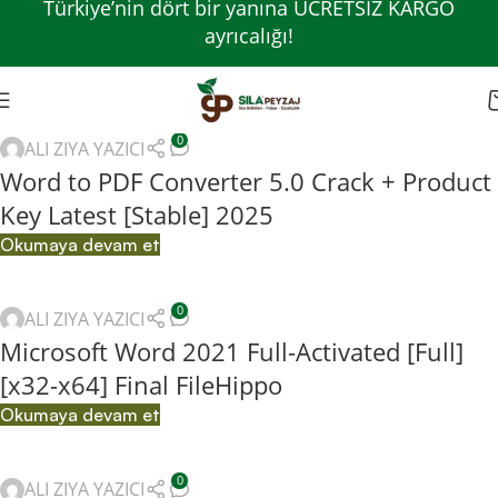
Türkiye’nin dört bir yanına ÜCRETSİZ KARGO
Skip to navigation
ayrıcalığı!
Skip to main content
0
ALI ZIYA YAZICI
Word to PDF Converter 5.0 Crack + Product
Key Latest [Stable] 2025
Okumaya devam et
0
ALI ZIYA YAZICI
Microsoft Word 2021 Full-Activated [Full]
[x32-x64] Final FileHippo
Okumaya devam et
0
ALI ZIYA YAZICI