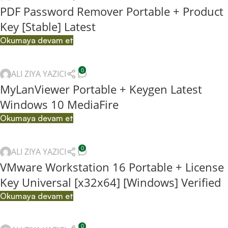
PDF Password Remover Portable + Product
Key [Stable] Latest
Okumaya devam et
0
ALI ZIYA YAZICI
MyLanViewer Portable + Keygen Latest
Windows 10 MediaFire
Okumaya devam et
0
ALI ZIYA YAZICI
VMware Workstation 16 Portable + License
Key Universal [x32x64] [Windows] Verified
Okumaya devam et
0