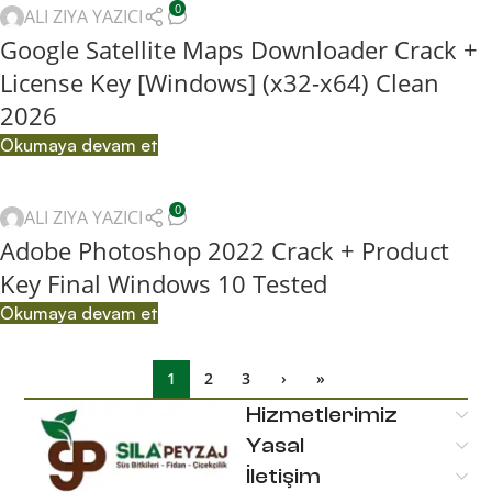
0
ALI ZIYA YAZICI
Google Satellite Maps Downloader Crack +
License Key [Windows] (x32-x64) Clean
2026
Okumaya devam et
0
ALI ZIYA YAZICI
Adobe Photoshop 2022 Crack + Product
Key Final Windows 10 Tested
Okumaya devam et
1
2
3
›
»
Hizmetlerimiz
Yasal
İletişim