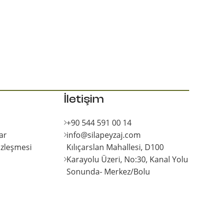
İletişim
+90 544 591 00 14
ar
info@silapeyzaj.com
özleşmesi
Kılıçarslan Mahallesi, D100
Karayolu Üzeri, No:30, Kanal Yolu
Sonunda- Merkez/Bolu