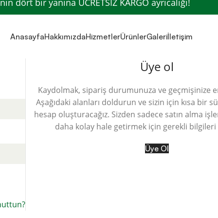
’nin dört bir yanına ÜCRETSİZ KARGO ayrıcalığı!
Anasayfa
Hakkımızda
Hizmetler
Ürünler
Galeri
İletişim
Üye ol
Kaydolmak, sipariş durumunuza ve geçmişinize er
Aşağıdaki alanları doldurun ve sizin için kısa bir s
hesap oluşturacağız. Sizden sadece satın alma işle
daha kolay hale getirmek için gerekli bilgileri
Üye Ol
nuttun?