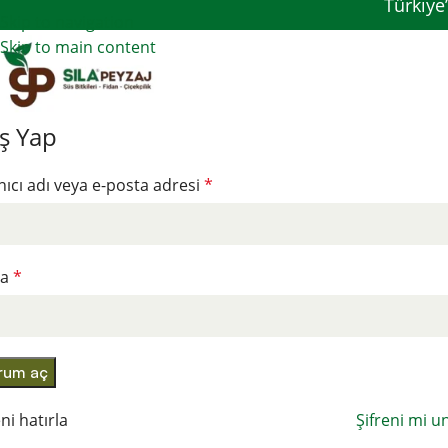
Türkiye
Skip to navigation
Skip to main content
iş Yap
nıcı adı veya e-posta adresi
*
la
*
rum aç
ni hatırla
Şifreni mi u