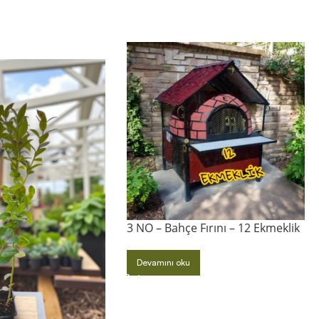
3 NO – Bahçe Fırını – 12 Ekmeklik
Devamını oku