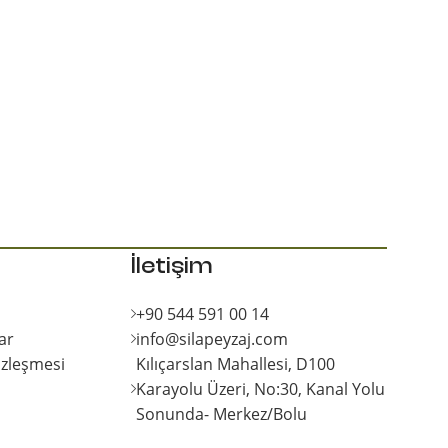
İletişim
+90 544 591 00 14
ar
info@silapeyzaj.com
özleşmesi
Kılıçarslan Mahallesi, D100
Karayolu Üzeri, No:30, Kanal Yolu
Sonunda- Merkez/Bolu