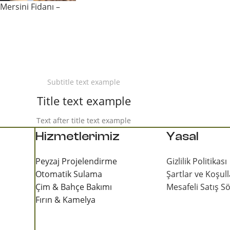
Mersini Fidanı –
Subtitle text example
Title text example
Text after title text example
Hizmetlerimiz
Yasal
Peyzaj Projelendirme
Gizlilik Politikası
Otomatik Sulama
Şartlar ve Koşull
Çim & Bahçe Bakımı
Mesafeli Satış S
Fırın & Kamelya