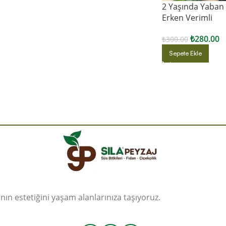
2 Yaşında Yaban 
Erken Verimli
₺
280.00
₺
300.00
Sepete Ekle
ın estetiğini yaşam alanlarınıza taşıyoruz.