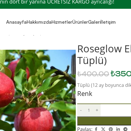
’nin dört bir yanına ÜCRETSİZ KARGO ayrıcalığı!
Anasayfa
Hakkımızda
Hizmetler
Ürünler
Galeri
İletişim
nı (2-3 Yaş, Tüplü)
Roseglow El
Tüplü)
₺
350
₺
400.00
Tüplü (12 ay boyunca dik
Renk
Paylaş: