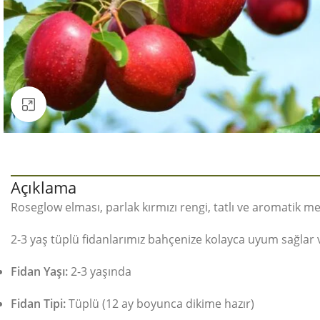
Büyütmek için tıklayın
Açıklama
Roseglow elması, parlak kırmızı rengi, tatlı ve aromatik m
2-3 yaş tüplü fidanlarımız bahçenize kolayca uyum sağlar
Fidan Yaşı:
2-3 yaşında
Fidan Tipi:
Tüplü (12 ay boyunca dikime hazır)