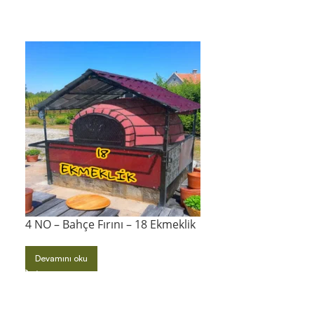
4 NO – Bahçe Fırını – 18 Ekmeklik
5 NO – Bahçe F
Devamını oku
Devamını oku