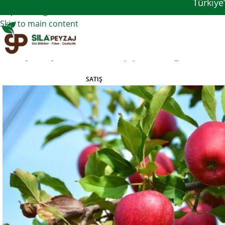
Türkiye
Skip to navigation
Skip to main content
Ana Sayfa
Meyve Fidanları
Elma Çeşitleri
Roseglow Elma Fida
SATIŞ