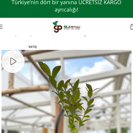
Türkiye’nin dört bir yanına ÜCRETSİZ KARGO
Skip to navigation
ayrıcalığı!
Skip to main content
Ana Sayfa
Meyve Fidanları
Orman Meyveleri
SATIŞ