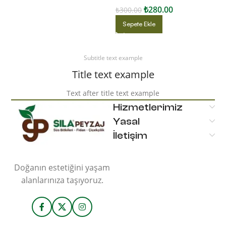
₺
280.00
₺
300.00
Sepete Ekle
Subtitle text example
Title text example
Text after title text example
Hizmetlerimiz
Yasal
İletişim
Doğanın estetiğini yaşam
alanlarınıza taşıyoruz.