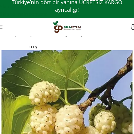
Türkiye’nin dört bir yanına ÜCRETSİZ KARGO
Skip to navigation
ayrıcalığı!
Skip to main content
Ana Sayfa
Meyve Fidanları
Diğer Meyve Fidanları
SATIŞ