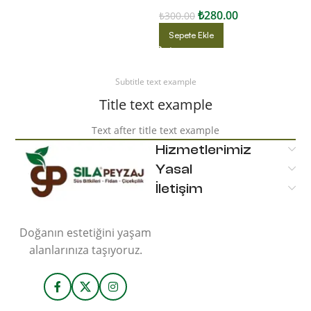
₺
280.00
₺
300.00
Sepete Ekle
Subtitle text example
Title text example
Text after title text example
Hizmetlerimiz
Yasal
İletişim
Doğanın estetiğini yaşam
alanlarınıza taşıyoruz.