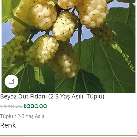
Büyütmek için tıklayın
Beyaz Dut Fidanı (2-3 Yaş Aşılı- Tüplü)
₺
380.00
₺
440.00
Tüplü / 2-3 Yaş Aşılı
Renk