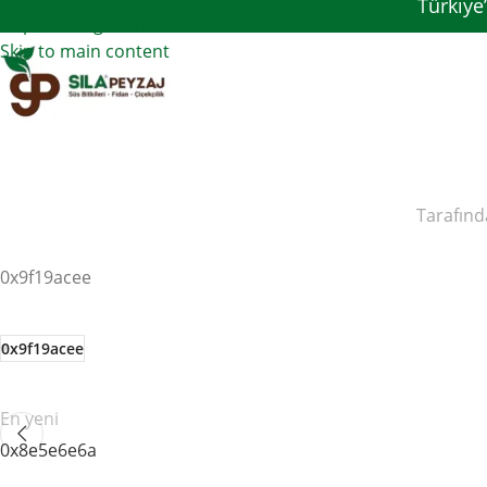
Türkiye
Skip to navigation
Skip to main content
Tarafınd
0x9f19acee
0x9f19acee
En yeni
0x8e5e6e6a