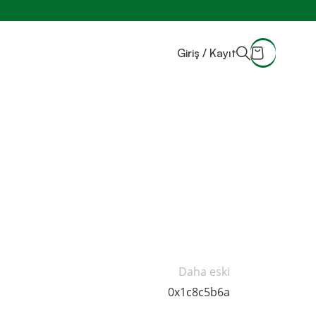
Giriş / Kayıt
Daha eski
0x1c8c5b6a