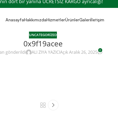
’nin dört bir yanına ÜCRETSİZ KARGO ayrıcalığı!
Anasayfa
Hakkımızda
Hizmetler
Ürünler
Galeri
İletişim
UNCATEGORIZED
0x9f19acee
0
an gönderildi
ALI ZIYA YAZICI
Açık Aralık 26, 2025