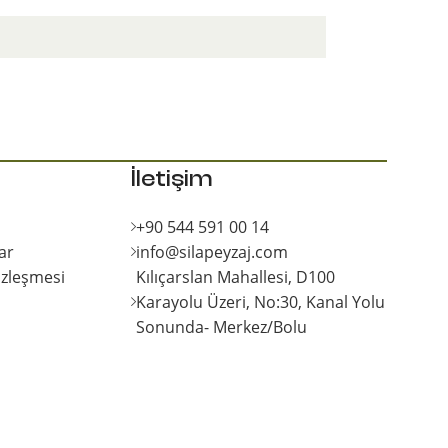
İletişim
+90 544 591 00 14
ar
info@silapeyzaj.com
özleşmesi
Kılıçarslan Mahallesi, D100
Karayolu Üzeri, No:30, Kanal Yolu
Sonunda- Merkez/Bolu